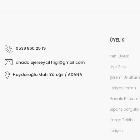
ÜYELİK
0539 860 25 19
Yeni Üyelik
anadolujerseyciftligi@gmail.com
Üye Girişi
Haydaroğlu Mah. Yüreğir / ADANA
Şifremi Unuttum
İletişim Formu
Havale Bildirim
Sipariş Sorgula
Kargo Takibi
İletişim