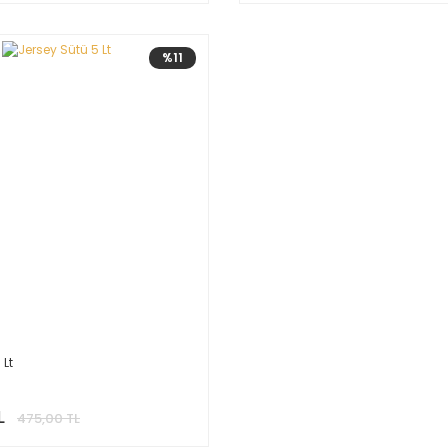
%11
 Lt
L
475,00 TL