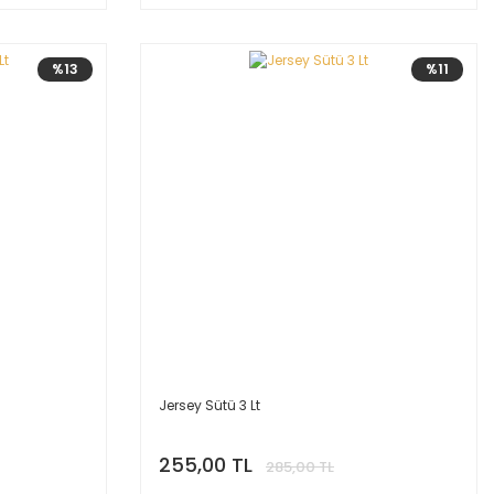
%13
%11
Jersey Sütü 3 Lt
255,00 TL
285,00 TL