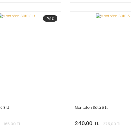
%12
ü 3 Lt
Montofon Sütü 5 Lt
240,00 TL
165,00 TL
275,00 TL