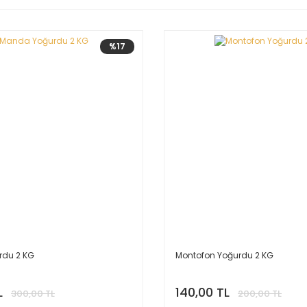
%17
du 2 KG
Montofon Yoğurdu 2 KG
L
140,00 TL
300,00 TL
200,00 TL