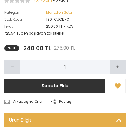
(0) Yorum
- 0 Puan
Kategori
Montofon Sütü
Stok Kodu
196TCUGB7C
Fiyat
250,00 TL + KDV
*25,54 TL den başlayan taksitlerle!
240,00 TL
275,00 TL
%13
Sepete Ekle
Arkadaşına Öner
Paylaş
Ürün Bilgisi